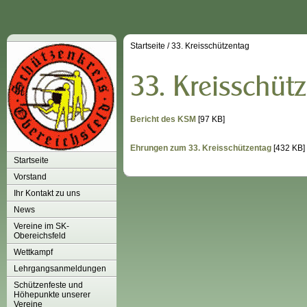
Startseite
/
33. Kreisschützentag
Bericht des KSM
[97 KB]
Ehrungen zum 33. Kreisschützentag
[432 KB]
Startseite
Vorstand
Ihr Kontakt zu uns
News
Vereine im SK-
Obereichsfeld
Wettkampf
Lehrgangsanmeldungen
Schützenfeste und
Höhepunkte unserer
Vereine