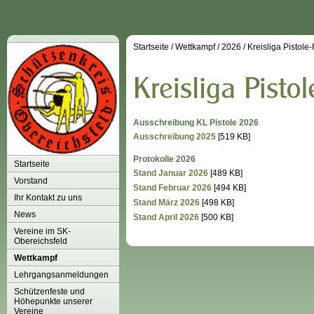
Startseite
/
Wettkampf
/
2026
/
Kreisliga Pistole
Ausschreibung KL Pistole 2026
Ausschreibung 2025
[519 KB]
Protokolle 2026
Startseite
Stand Januar 2026
[489 KB]
Vorstand
Stand Februar 2026
[494 KB]
Ihr Kontakt zu uns
Stand März 2026
[498 KB]
News
Stand April 2026
[500 KB]
Vereine im SK-
Obereichsfeld
Wettkampf
Lehrgangsanmeldungen
Schützenfeste und
Höhepunkte unserer
Vereine