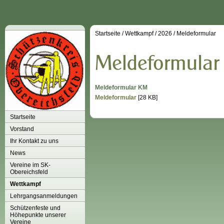
Startseite
/
Wettkampf
/
2026
/
Meldeformular
Meldeformular KM
Meldeformular
[28 KB]
Startseite
Vorstand
Ihr Kontakt zu uns
News
Vereine im SK-
Obereichsfeld
Wettkampf
Lehrgangsanmeldungen
Schützenfeste und
Höhepunkte unserer
Vereine